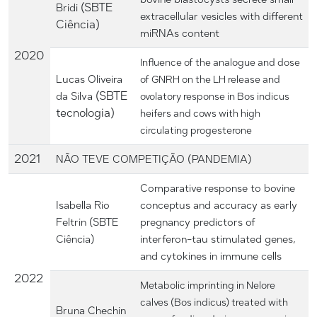
(SBTE
Bridi
extracellular vesicles with different
Ciência)
miRNAs content
2020
Influence of the analogue and dose
Lucas Oliveira
of GNRH on the LH release and
(SBTE
da Silva
ovolatory response in Bos indicus
tecnologia)
heifers and cows with high
circulating progesterone
2021
NÃO TEVE COMPETIÇÃO (PANDEMIA)
Comparative response to bovine
Isabella Rio
conceptus and accuracy as early
Feltrin (SBTE
pregnancy predictors of
Ciência)
interferon-tau stimulated genes,
and cytokines in immune cells
2022
Metabolic imprinting in Nelore
calves (Bos indicus) treated with
Bruna Chechin