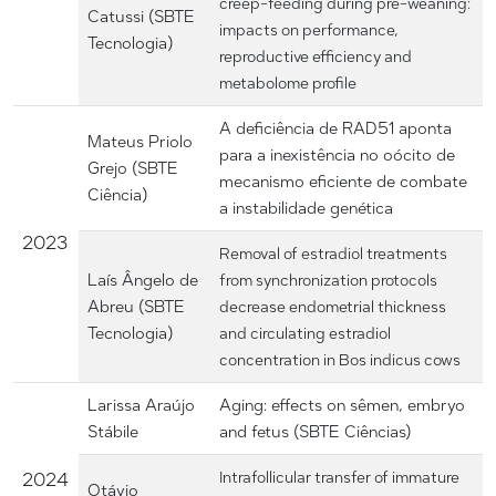
creep-feeding during pre-weaning:
Catussi (SBTE
impacts on performance,
Tecnologia)
reproductive efficiency and
metabolome profile
A deficiência de RAD51 aponta
Mateus Priolo
para a inexistência no oócito de
Grejo (SBTE
mecanismo eficiente de combate
Ciência)
a instabilidade genética
2023
Removal of estradiol treatments
Laís Ângelo de
from synchronization protocols
Abreu (SBTE
decrease endometrial thickness
Tecnologia)
and circulating estradiol
concentration in Bos indicus cows
Larissa Araújo
Aging: effects on sêmen, embryo
Stábile
and fetus (SBTE Ciências)
Intrafollicular transfer of immature
2024
Otávio