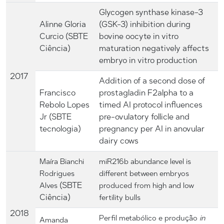
Glycogen synthase kinase-3
Alinne Gloria
(GSK-3) inhibition during
Curcio (SBTE
bovine oocyte in vitro
Ciência)
maturation negatively affects
embryo in vitro production
2017
Addition of a second dose of
Francisco
prostagladin F2alpha to a
Rebolo Lopes
timed AI protocol influences
Jr (SBTE
pre-ovulatory follicle and
tecnologia)
pregnancy per AI in anovular
dairy cows
Maíra Bianchi
miR216b abundance level is
Rodrigues
different between embryos
(SBTE
Alves
produced from high and low
Ciência)
fertility bulls
2018
Perfil metabólico e produção
in
Amanda