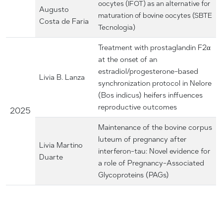
oocytes (IFOT) as an alternative for
Augusto
maturation of bovine oocytes (SBTE
Costa de Faria
Tecnologia)
Treatment with prostaglandin F2α
at the onset of an
estradiol/progesterone-based
Livia B. Lanza
synchronization protocol in Nelore
(Bos indicus) heifers inffuences
reproductive outcomes
2025
Maintenance of the bovine corpus
luteum of pregnancy after
Livia Martino
interferon-tau: Novel evidence for
Duarte
a role of Pregnancy-Associated
Glycoproteins (PAGs)