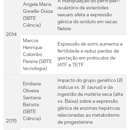
A manipulação do perfil peri-
Angela Maria
ovulatório de esteróides
Gonella-Diaza
sexuais afeta a expressão
(SBTE
gênica do oviduto em vacas
Ciência)
Nelore
2014
Marcos
Expressão de estro aumenta a
Henrique
fertilidade e reduz perdas de
Colombo
gestação em protocolos de
Pereira (SBTE
IATF e TETF
tecnologia)
Impacto do grupo genético (
B.
Emiliana
indicus
vs.
B. taurus
) e da
Oliveira
ingestão de matéria seca (alta
Santana
vs. Baixa) sobre a expressão
Batista
gênica de enzimas hepáticas
(SBTE
relacionadas ao metabolismo
Ciência)
2015
de progesterona