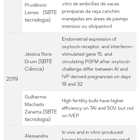
vitro
de embriões de vacas
Prudêncio
primíparas da raça canchim
(SBTE
Lemes
manejadas em áreas de pastejo
tecnologia)
intensivo ou silvipastoril
Endometrial expression of
oxytocin receptor, and interferon-
Jéssica Nora
stimulated gene 15, and
(SBTE
Drum
circulating PGFM after oxytocin
Ciência)
challenge differ between AI and
IVP derived pregnancies on days
2019
18 and 32
Guilherme
High fertility bulls have higher
Machado
efficiency on TAI and SOV, but not
(SBTE
Zanatta
on IVEP
tecnologia)
In vivo and in vitro-produced
Alessandra
bovine blastocysts secrete small